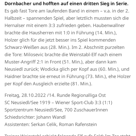
Dornbacher und hofften auf einen dritten Sieg in Serie.
Es gab fast Tore am laufenden Band in einem – v.a. in der 2.
Halbzeit – spannenden Spiel, aber letztlich mussten sich die
Hernalser mit einem 3:3 zufrieden geben. Haubenwallner
brachte die Hausherren mit 1:0 in Führung (14. Min.),
Holzer glich für die jetzt besser ins Spiel kommenden
Schwarz-Weißen aus (28. Min.). Im 2. Abschnitt purzelten
die Tore: Milosevic brachte die Weinstabl-Elf nach einem
Muster-Angriff 2:1 in Front (51. Min.), aber dann kam
Neusiedl zurück; Wodicka glich per Kopf aus (60. Min.), und
Haidner brachte sie erneut in Führung (73. Min.), ehe Holzer
per Kopf den Ausgleich erzielte (81. Min.).
Freitag, 28.10.2022 /14. Runde Regionalliga Ost
SC Neusiedl/See 1919 – Wiener Sport-Club 3:3 (1:1)
Sportzentrum Neusiedl/See, 700 ZuschauerInnen
Schiedsrichter: Johann Wandl
Assistenten: Serkan Celik, Roman Rafenstein
Trainer Weinstabl schickt folgende Elf aufs Feld: Im Tor steht