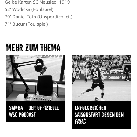
Gelbe Karten SC Neusiedl 1919
52‘ Wodicka (Foulspiel)
70‘ Daniel Toth (Unsportlichkeit)
71‘ Bucur (Foulspiel)
Mehr zum Thema​
Samba — Der offizielle
Erfolgreicher
WSC Podcast
Saisonstart gegen den
FavAC