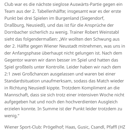
Club war es die nächste sieglose Auswärts-Partie gegen ein
Team aus der 2. Tabellenhälfte; insgesamt war es der erste
Punkt bei drei Spielen im Burgenland (Siegendorf,
Draßburg, Neusiedl), und das ist für die Ansprüche der
Dornbacher sicherlich zu wenig. Trainer Robert Weinstabl
sieht das folgendermaßen: „Wir wollten den Schwung aus
der 2. Hälfte gegen Wiener Neustadt mitnehmen, was uns in
der Anfangsphase überhaupt nicht gelungen ist. Nach dem
Gegentor waren wir dann besser im Spiel und hatten das
Spiel großteils unter Kontrolle. Leider haben wir nach dem
2:1 zwei Großchancen ausgelassen und waren bei einer
Standardsituation unaufmerksam, sodass das Match wieder
in Richtung Neusiedl kippte. Trotzdem Kompliment an die
Mannschaft, dass sie sich trotz einer intensiven Woche nicht
aufgegeben hat und noch den hochverdienten Ausgleich
erzielen konnte. In Summe ist der Punkt leider trotzdem zu
wenig.“
Wiener Sport-Club: Prögelhof; Haas, Gusic, Csandl, Pfaffl (HZ