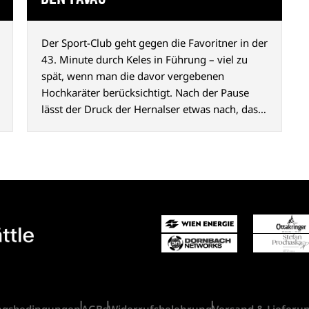
Der Sport-Club geht gegen die Favoritner in der
43. Minute durch Keles in Führung – viel zu
spät, wenn man die davor vergebenen
Hochkaräter berücksichtigt. Nach der Pause
lässt der Druck der Hernalser etwas nach, das
2:0 durch Abazović (80. Min.) ist aber
hochverdient und macht Appetit auf mehr.
ngsbedingungen
AGBs
Widerrufsbelehrung
Versand & Lieferu