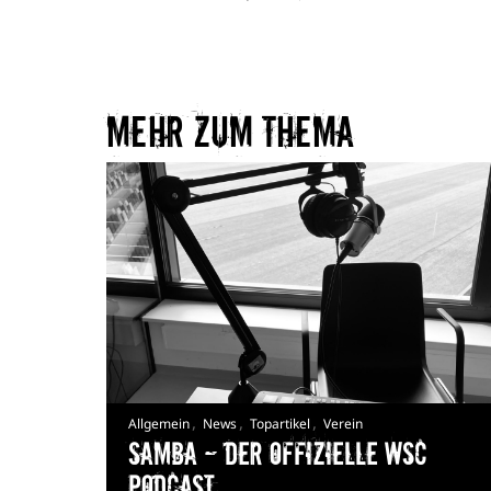
Mehr zum Thema​
,
,
,
Allgemein
News
Topartikel
Verein
Samba — Der offizielle WSC
Podcast