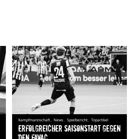
,
,
,
Kampfmannschaft
News
Spielbericht
Topartikel
Erfolgreicher Saisonstart gegen
den FavAC