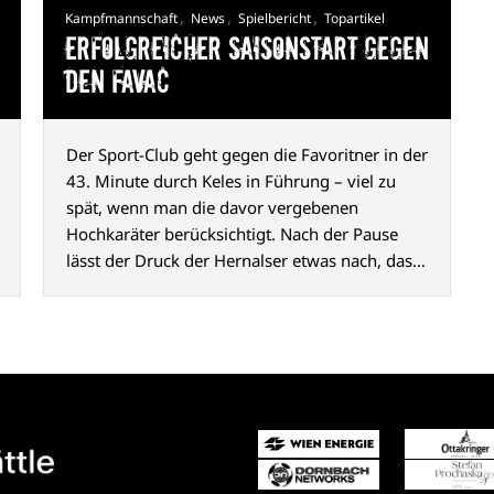
,
,
,
Kampfmannschaft
News
Spielbericht
Topartikel
Erfolgreicher Saisonstart gegen
den FavAC
Der Sport-Club geht gegen die Favoritner in der
43. Minute durch Keles in Führung – viel zu
spät, wenn man die davor vergebenen
Hochkaräter berücksichtigt. Nach der Pause
lässt der Druck der Hernalser etwas nach, das
2:0 durch Abazović (80. Min.) ist aber
hochverdient und macht Appetit auf mehr.