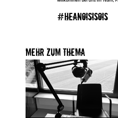
willkommen bei uns im Team, Pa
#heanoisisois
Mehr zum Thema​