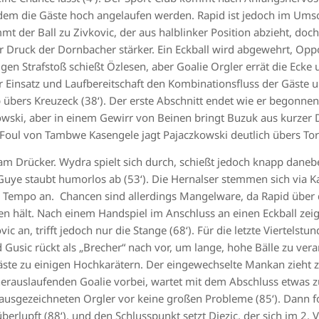
dem die Gäste hoch angelaufen werden. Rapid ist jedoch im Umsc
t der Ball zu Zivkovic, der aus halblinker Position abzieht, doc
r Druck der Dornbacher stärker. Ein Eckball wird abgewehrt, Oppo
igen Strafstoß schießt Özlesen, aber Goalie Orgler errät die Ecke 
 Einsatz und Laufbereitschaft den Kombinationsfluss der Gäste u
p übers Kreuzeck (38‘). Der erste Abschnitt endet wie er begonne
ski, aber in einem Gewirr von Beinen bringt Buzuk aus kurzer D
-Foul von Tambwe Kasengele jagt Pajaczkowski deutlich übers Tor
am Drücker. Wydra spielt sich durch, schießt jedoch knapp danebe
 Guye staubt humorlos ab (53‘). Die Hernalser stemmen sich via 
s Tempo an. Chancen sind allerdings Mangelware, da Rapid über 
en hält. Nach einem Handspiel im Anschluss an einen Eckball zeigt
ic an, trifft jedoch nur die Stange (68‘). Für die letzte Viertelstun
Gusic rückt als „Brecher“ nach vor, um lange, hohe Bälle zu verar
te zu einigen Hochkarätern. Der eingewechselte Mankan zieht zur
herauslaufenden Goalie vorbei, wartet mit dem Abschluss etwas zu
n ausgezeichneten Orgler vor keine großen Probleme (85‘). Dann f
berlupft (88‘), und den Schlusspunkt setzt Djezic, der sich im 2.