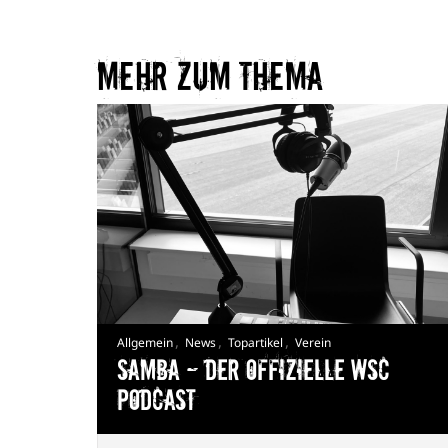
Mehr zum Thema​
,
,
,
Allgemein
News
Topartikel
Verein
Samba — Der offizielle WSC
Podcast