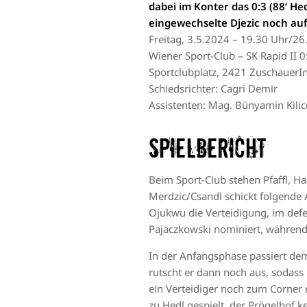
dabei im Konter das 0:3 (88‘ He
eingewechselte Djezic noch auf 
Freitag, 3.5.2024 – 19.30 Uhr/2
Wiener Sport-Club – SK Rapid II 0:
Sportclubplatz, 2421 ZuschauerI
Schiedsrichter: Cagri Demir
Assistenten: Mag. Bünyamin Kili
Spielbericht
Beim Sport-Club stehen Pfaffl, Ha
Merdzic/Csandl schickt folgende 
Ojukwu die Verteidigung, im def
Pajaczkowski nominiert, währen
In der Anfangsphase passiert dem
rutscht er dann noch aus, sodass 
ein Verteidiger noch zum Corner r
zu Hedl gespielt, der Prögelhof 