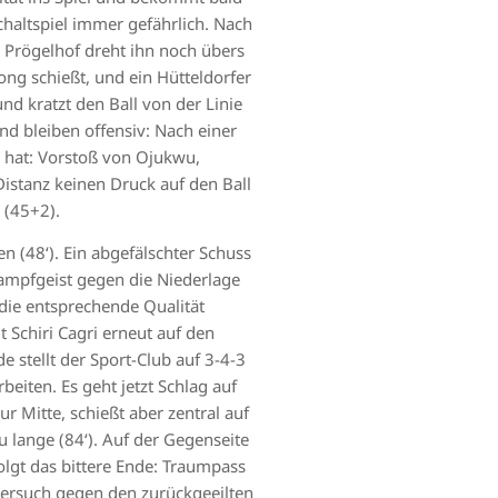
haltspiel immer gefährlich. Nach
h Prögelhof dreht ihn noch übers
ng schießt, und ein Hütteldorfer
und kratzt den Ball von der Linie
nd bleiben offensiv: Nach einer
n hat: Vorstoß von Ojukwu,
istanz keinen Druck auf den Ball
 (45+2).
n (48‘). Ein abgefälschter Schuss
Kampfgeist gegen die Niederlage
die entsprechende Qualität
 Schiri Cagri erneut auf den
de stellt der Sport-Club auf 3-4-3
beiten. Es geht jetzt Schlag auf
 Mitte, schießt aber zentral auf
 lange (84‘). Auf der Gegenseite
olgt das bittere Ende: Traumpass
 Versuch gegen den zurückgeeilten