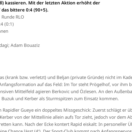
dl) kassieren. Mit der letzten Aktion erhöht der
das bittere 0:4 (90+5).
6. Runde RLO
4 (0:1)
nnen
cdagi; Adam Bouaziz
as (krank bzw. verletzt) und Beljan (private Gründe) nicht im Kad
Anfangsformation auf das Feld: Im Tor steht Prögelhof, vor ihm b
ensiven Mittelfeld agieren Berkovic und Özlesen. An den Außen
d Buzuk und Kerber als Sturmspitzen zum Einsatz kommen.
 Rapidler Gueye ein doppeltes Missgeschick: Zuerst schlägt er üb
Kerber von der Mittellinie allein aufs Tor zieht, jedoch vor dem 
etten kann. Nach der Ecke kontert Rapid eiskalt: In personeller Üb
keine Chance lässt (4‘). Der Sport-Club kommt nach Anfangsnervos