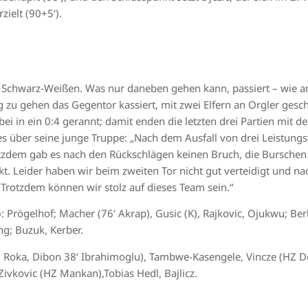
ielt (90+5‘).
r Schwarz-Weißen. Was nur daneben gehen kann, passiert – wie 
 zu gehen das Gegentor kassiert, mit zwei Elfern an Orgler gesche
ei in ein 0:4 gerannt; damit enden die letzten drei Partien mit d
s über seine junge Truppe: „Nach dem Ausfall von drei Leistungst
otzdem gab es nach den Rückschlägen keinen Bruch, die Burschen
kt. Leider haben wir beim zweiten Tor nicht gut verteidigt und n
rotzdem können wir stolz auf dieses Team sein.“
b
: Prögelhof; Macher (76‘ Akrap), Gusic (K), Rajkovic, Ojukwu; Berk
ng; Buzuk, Kerber.
r; Roka, Dibon 38‘ Ibrahimoglu), Tambwe-Kasengele, Vincze (HZ De
 Zivkovic (HZ Mankan),Tobias Hedl, Bajlicz.