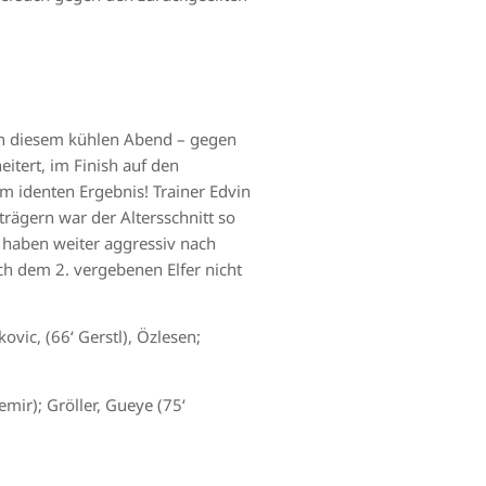
an diesem kühlen Abend – gegen
itert, im Finish auf den
em identen Ergebnis! Trainer Edvin
rägern war der Altersschnitt so
 haben weiter aggressiv nach
ach dem 2. vergebenen Elfer nicht
ovic, (66‘ Gerstl), Özlesen;
mir); Gröller, Gueye (75‘