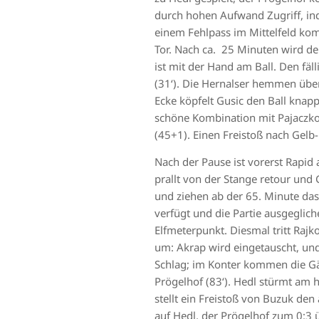
durch hohen Aufwand Zugriff, in
einem Fehlpass im Mittelfeld komm
Tor. Nach ca. 25 Minuten wird de
ist mit der Hand am Ball. Den fäll
(31‘). Die Hernalser hemmen über
Ecke köpfelt Gusic den Ball knap
schöne Kombination mit Pajaczkow
(45+1). Einen Freistoß nach Gelb
Nach der Pause ist vorerst Rapid 
prallt von der Stange retour und
und ziehen ab der 65. Minute da
verfügt und die Partie ausgeglich
Elfmeterpunkt. Diesmal tritt Rajkov
um: Akrap wird eingetauscht, und 
Schlag; im Konter kommen die Gäs
Prögelhof (83‘). Hedl stürmt am 
stellt ein Freistoß von Buzuk de
auf Hedl, der Prögelhof zum 0:3 ü