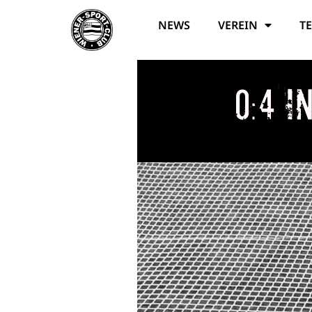
NEWS
VEREIN
T
0:4 i