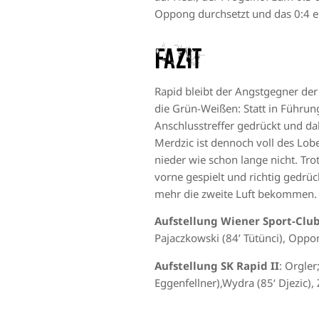
Oppong durchsetzt und das 0:4 erz
Fazit
Rapid bleibt der Angstgegner de
die Grün-Weißen: Statt in Führung
Anschlusstreffer gedrückt und dab
Merdzic ist dennoch voll des Lobe
nieder wie schon lange nicht. Tr
vorne gespielt und richtig gedrüc
mehr die zweite Luft bekommen. T
Aufstellung Wiener Sport-Clu
Pajaczkowski (84’ Tütünci), Oppo
Aufstellung SK Rapid II
: Orgle
Eggenfellner),Wydra (85‘ Djezic),