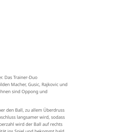
er. Das Trainer-Duo
ilden Macher, Gusic, Rajkovic und
bahnen sind Oppong und
er den Ball, zu allem Überdruss
Abschluss langsamer wird, sodass
erzahl wird der Ball auf rechts
ität ins Spiel und bekommt bald