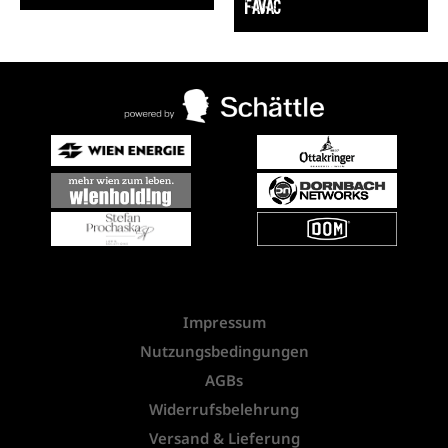
FavAC
Impressum
Nutzungsbedingungen
AGBs
Widerrufsbelehrung
Versand & Lieferung