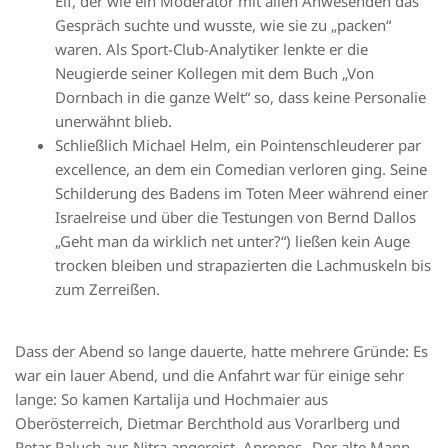
Elf, der wie ein Moderator mit allen Anwesenden das
Gespräch suchte und wusste, wie sie zu „packen“
waren. Als Sport-Club-Analytiker lenkte er die
Neugierde seiner Kollegen mit dem Buch „Von
Dornbach in die ganze Welt“ so, dass keine Personalie
unerwähnt blieb.
Schließlich Michael Helm, ein Pointenschleuderer par
excellence, an dem ein Comedian verloren ging. Seine
Schilderung des Badens im Toten Meer während einer
Israelreise und über die Testungen von Bernd Dallos
„Geht man da wirklich net unter?“) ließen kein Auge
trocken bleiben und strapazierten die Lachmuskeln bis
zum Zerreißen.
Dass der Abend so lange dauerte, hatte mehrere Gründe: Es
war ein lauer Abend, und die Anfahrt war für einige sehr
lange: So kamen Kartalija und Hochmaier aus
Oberösterreich, Dietmar Berchthold aus Vorarlberg und
Petar Paluch aus Nitra angereist. Apropos „Der alte Mann