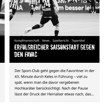
,
,
,
Kampfmannschaft
News
Spielbericht
Topartikel
Erfolgreicher Saisonstart gegen
den FavAC
Der Sport-Club geht gegen die Favoritner in der
43. Minute durch Keles in Führung – viel zu
spät, wenn man die davor vergebenen
Hochkaräter berücksichtigt. Nach der Pause
lässt der Druck der Hernalser etwas nach, das
2:0 durch Abazović (80. Min.) ist aber
hochverdient und macht Appetit auf mehr.