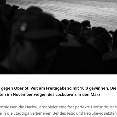
 gegen Ober St. Veit am Freitagabend mit 10:0 gewinnen. Die
ssten im November wegen des Lockdowns in den März
schlossen die Nachwuchsspieler eine fast perfekte Hinrunde, dazu
 in die Stadtliga verliehenen Bender, Jesic und Petruljevic setzten