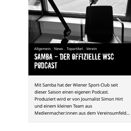
,
,
,
Allgemein
News
Topartikel
Verein
Samba — Der offizielle WSC
Podcast
Mit Samba hat der Wiener Sport-Club seit
dieser Saison einen eigenen Podcast.
Produziert wird er von Journalist Simon Hirt
und einem kleinen Team aus
Medienmacher:innen aus dem Vereinsumfeld.
Der Name geht auf einen Chant zurück, den die
Fans seit vielen Jahren nach Siegen gemeinsam