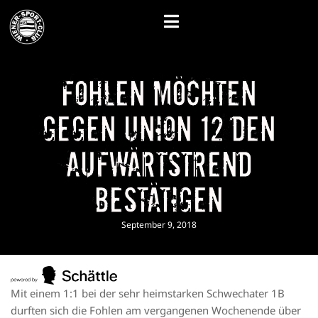
Fohlen möchten
gegen Union 12 den
Aufwärtstrend
bestätigen
September 9, 2018
Mit einem 1:1 bei der sehr heimstarken Schwechater 1B
durften sich die Fohlen am vergangenen Wochenende über