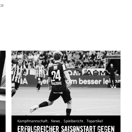
ce
,
,
,
Kampfmannschaft
News
Spielbericht
Topartikel
Erfolgreicher Saisonstart gegen