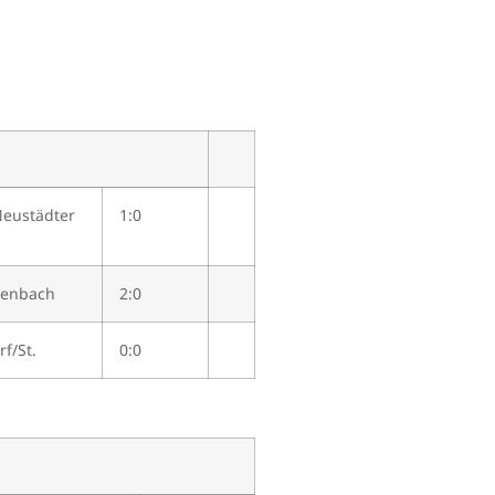
Neustädter
1:0
genbach
2:0
f/St.
0:0