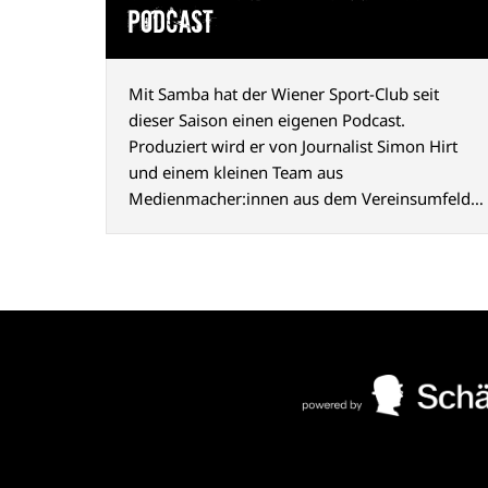
Podcast
Mit Samba hat der Wiener Sport-Club seit
dieser Saison einen eigenen Podcast.
Produziert wird er von Journalist Simon Hirt
und einem kleinen Team aus
Medienmacher:innen aus dem Vereinsumfeld.
Der Name geht auf einen Chant zurück, den die
Fans seit vielen Jahren nach Siegen gemeinsam
mit der Mannschaft singen.