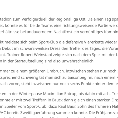
dion zum Verfolgerduell der Regionalliga Ost. Da einen Tag spä
ndet, könnte es für beide Teams eine richtungsweisende Partie we
zverhältnisse bei andauerndem Nachtfrost ein vernünftiges Kombi
t meldete sich beim Sport-Club die defensive Viererkette wieder
m Debüt im schwarz-weißen Dress den Treffer des Tages, die Vorar
nt. Trainer Robert Weinstabl zeigte sich nach dem Spiel mit der L
 in der Startaufstellung sind also unwahrscheinlich.
mmer zu einem größeren Umbruch, inzwischen stehen nur noch s
sprechend schwierig tat man sich zu Saisonbeginn, nach einem P
 nach vorne, steht inzwischen nur noch sechs Punkte hinter dem er
eten in der Winterpause Maximilian Entrup, bis dahin mit acht Tre
nte er mit zwei Treffern in Bruck dann gleich einen starken Eins
 Spieler vom Sport-Club, dazu Raul Baur, Sohn des früheren Nati
C bereits Zweitligaerfahrung sammeln konnte. Die Frühjahrsvorbe