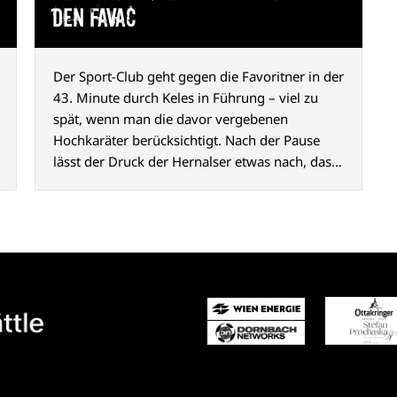
den FavAC
Der Sport-Club geht gegen die Favoritner in der
43. Minute durch Keles in Führung – viel zu
spät, wenn man die davor vergebenen
Hochkaräter berücksichtigt. Nach der Pause
lässt der Druck der Hernalser etwas nach, das
2:0 durch Abazović (80. Min.) ist aber
hochverdient und macht Appetit auf mehr.