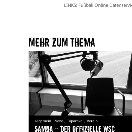
LINKS:
Fußball Online Datenservi
Mehr zum Thema​
,
,
,
Allgemein
News
Topartikel
Verein
Samba — Der offizielle WSC