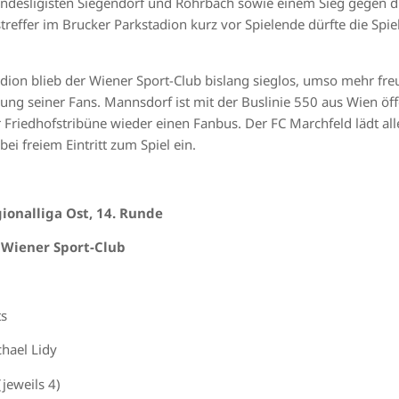
andesligisten Siegendorf und Rohrbach sowie einem Sieg gegen d
reffer im Brucker Parkstadion kurz vor Spielende dürfte die Spie
adion blieb der Wiener Sport-Club bislang sieglos, umso mehr fre
zung seiner Fans. Mannsdorf ist mit der Buslinie 550 aus Wien öff
 Friedhofstribüne wieder einen Fanbus. Der FC Marchfeld lädt al
ei freiem Eintritt zum Spiel ein.
gionalliga Ost, 14. Runde
 Wiener Sport-Club
ts
hael Lidy
jeweils 4)