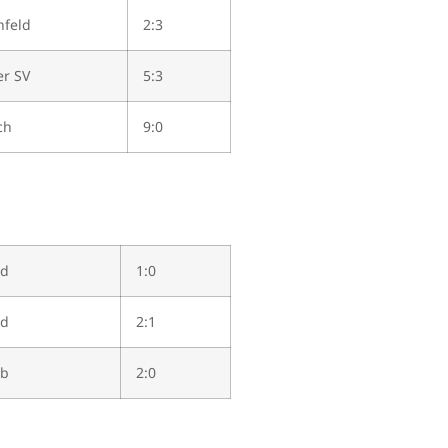
hfeld
2:3
er SV
5:3
ch
9:0
ld
1:0
ld
2:1
ub
2:0