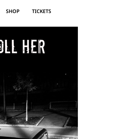
SHOP
TICKETS
oll her