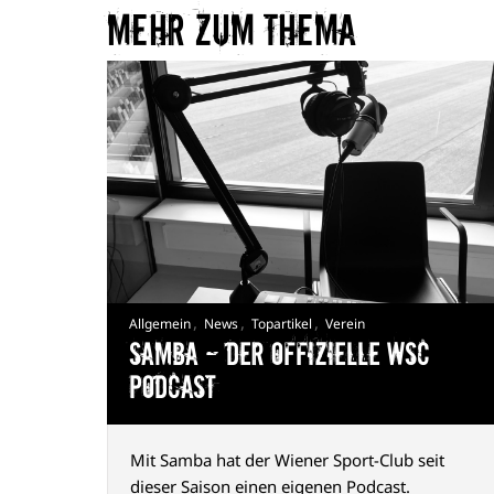
Mehr zum Thema​
,
,
,
Allgemein
News
Topartikel
Verein
Samba — Der offizielle WSC
Podcast
Mit Samba hat der Wiener Sport-Club seit
dieser Saison einen eigenen Podcast.