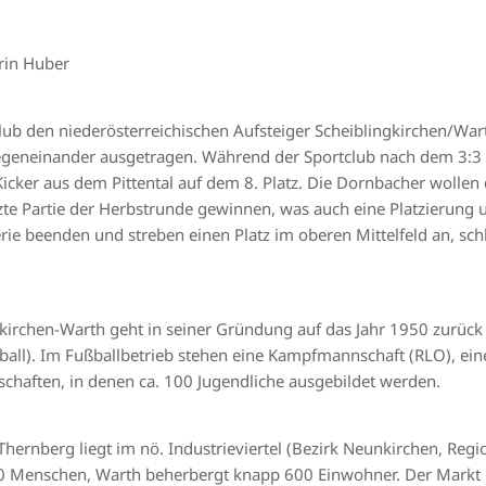
rin Huber
ub den niederösterreichischen Aufsteiger Scheiblingkirchen/War
geneinander ausgetragen. Während der Sportclub nach dem 3:3 in
e Kicker aus dem Pittental auf dem 8. Platz. Die Dornbacher woll
te Partie der Herbstrunde gewinnen, was auch eine Platzierung 
ie beenden und streben einen Platz im oberen Mittelfeld an, schlie
kirchen-Warth geht in seiner Gründung auf das Jahr 1950 zurück 
eyball). Im Fußballbetrieb stehen eine Kampfmannschaft (RLO), ei
aften, in denen ca. 100 Jugendliche ausgebildet werden.
ernberg liegt im nö. Industrieviertel (Bezirk Neunkirchen, Regio
 Menschen, Warth beherbergt knapp 600 Einwohner. Der Markt lie