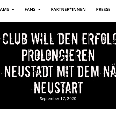
EAMS
FANS
PARTNER*INNEN
PRESSE
-Club will den Erfol
prolongieren
 Neustadt mit dem n
Neustart
September 17, 2020