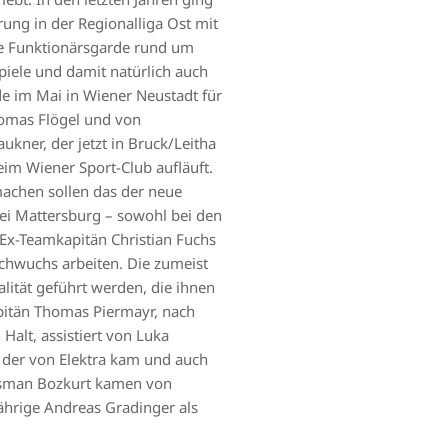
rung in der Regionalliga Ost mit
ue Funktionärsgarde rund um
piele und damit natürlich auch
de im Mai in Wiener Neustadt für
Thomas Flögel und von
kner, der jetzt in Bruck/Leitha
beim Wiener Sport-Club aufläuft.
 machen sollen das der neue
bei Mattersburg – sowohl bei den
n Ex-Teamkapitän Christian Fuchs
chwuchs arbeiten. Die zumeist
ität geführt werden, die ihnen
apitän Thomas Piermayr, nach
Halt, assistiert von Luka
, der von Elektra kam und auch
 Osman Bozkurt kamen von
ährige Andreas Gradinger als