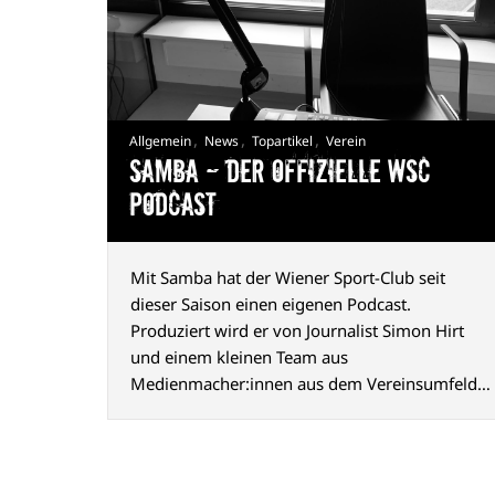
,
,
,
Allgemein
News
Topartikel
Verein
Samba — Der offizielle WSC
Podcast
Mit Samba hat der Wiener Sport-Club seit
dieser Saison einen eigenen Podcast.
Produziert wird er von Journalist Simon Hirt
und einem kleinen Team aus
Medienmacher:innen aus dem Vereinsumfeld.
Der Name geht auf einen Chant zurück, den die
Fans seit vielen Jahren nach Siegen gemeinsam
mit der Mannschaft singen.