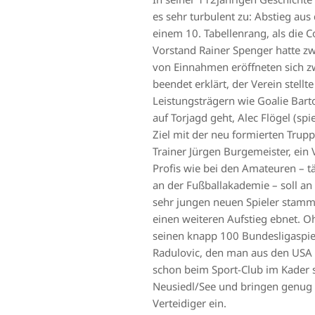
es sehr turbulent zu: Abstieg aus
einem 10. Tabellenrang, als die 
Vorstand Rainer Spenger hatte zw
von Einnahmen eröffneten sich zw
beendet erklärt, der Verein stel
Leistungsträgern wie Goalie Bart
auf Torjagd geht, Alec Flögel (sp
Ziel mit der neu formierten Trupp
Trainer Jürgen Burgemeister, ein 
Profis wie bei den Amateuren – tä
an der Fußballakademie – soll a
sehr jungen neuen Spieler stamm
einen weiteren Aufstieg ebnet. O
seinen knapp 100 Bundesligaspiele
Radulovic, den man aus den USA n
schon beim Sport-Club im Kader 
Neusiedl/See und bringen genug 
Verteidiger ein.