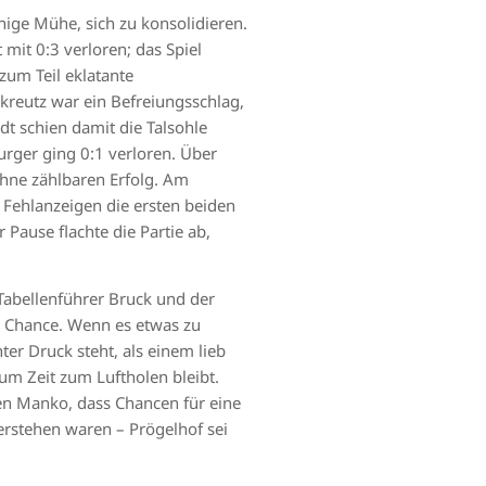
nige Mühe, sich zu konsolidieren.
 mit 0:3 verloren; das Spiel
zum Teil eklatante
kreutz war ein Befreiungsschlag,
adt schien damit die Talsohle
rger ging 0:1 verloren. Über
ohne zählbaren Erfolg. Am
 Fehlanzeigen die ersten beiden
 Pause flachte die Partie ab,
Tabellenführer Bruck und der
e Chance. Wenn es etwas zu
er Druck steht, als einem lieb
aum Zeit zum Luftholen bleibt.
en Manko, dass Chancen für eine
rstehen waren – Prögelhof sei