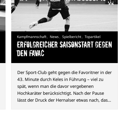
,
,
,
Kampfmannschaft
News
Spielbericht
Topartikel
Erfolgreicher Saisonstart gegen
den FavAC
Der Sport-Club geht gegen die Favoritner in der
43. Minute durch Keles in Führung – viel zu
spät, wenn man die davor vergebenen
Hochkaräter berücksichtigt. Nach der Pause
lässt der Druck der Hernalser etwas nach, das
2:0 durch Abazović (80. Min.) ist aber
hochverdient und macht Appetit auf mehr.