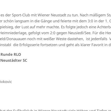
s der Sport-Club mit Wiener Neustadt zu tun. Nach mäßigem Sta
er schön langsam in die Gänge und feierte mit dem 3:0 in der 1
spielsieg, der Lust auf mehr machte. Es folgte jedoch eine Acht
Heimniederlage, gefolgt vom 2:0 gegen Neusiedl/See. Für die Hern
eld/Donauauen noch mit weißer Weste dastehen, ist jedenfalls V
nstabl die Erfolgsserie fortsetzen und geht als klarer Favorit in di
5. Runde RLO
 Neustädter SC
ivkovic
hat der Fußballclub in Wiener Neustadt viele Höhen und Tiefen erl