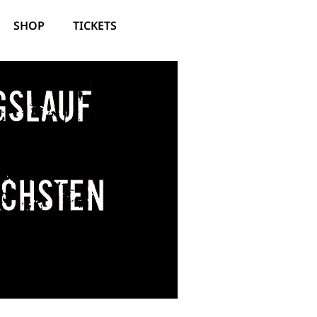
SHOP
TICKETS
gslauf
ächsten