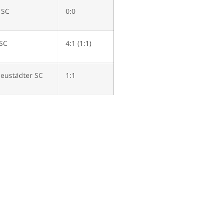
 SC
0:0
 SC
4:1 (1:1)
Neustädter SC
1:1