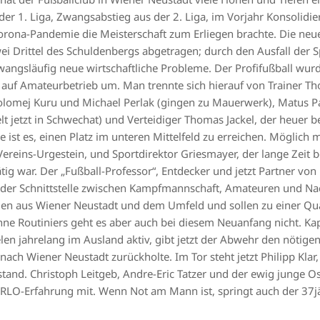
 der 1. Liga, Zwangsabstieg aus der 2. Liga, im Vorjahr Konsolidie
Corona-Pandemie die Meisterschaft zum Erliegen brachte. Die ne
ei Drittel des Schuldenbergs abgetragen; durch den Ausfall der S
angsläufig neue wirtschaftliche Probleme. Der Profifußball wur
lte auf Amateurbetrieb um. Man trennte sich hierauf von Trainer 
olomej Kuru und Michael Perlak (gingen zu Mauerwerk), Matus Pau
ielt jetzt in Schwechat) und Verteidiger Thomas Jackel, der heuer 
e ist es, einen Platz im unteren Mittelfeld zu erreichen. Möglich
Vereins-Urgestein, und Sportdirektor Griesmayer, der lange Zeit 
tig war. Der „Fußball-Professor“, Entdecker und jetzt Partner vo
n der Schnittstelle zwischen Kampfmannschaft, Amateuren und Na
en aus Wiener Neustadt und dem Umfeld und sollen zu einer Qual
hne Routiniers geht es aber auch bei diesem Neuanfang nicht. K
n jahrelang im Ausland aktiv, gibt jetzt der Abwehr den nötigen 
ach Wiener Neustadt zurückholte. Im Tor steht jetzt Philipp Klar
stand. Christoph Leitgeb, Andre-Eric Tatzer und der ewig junge
RLO-Erfahrung mit. Wenn Not am Mann ist, springt auch der 37j