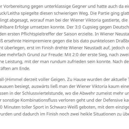
er Vorbereitung gegen unterklassige Gegner und hatte auch da ei
ck/Leitha spiegelte diesen schwierigen Weg. Die Partie ging glatt
gt abgesagt, worauf man bei der Wiener Viktoria gastierte, die 
zählbare Erfolge umsetzen konnte. Der 3:0 Cupsieg gegen Deutsch
en ersten Pflichtspieltreffer der Saison erzielte. In Wiener Neust
iß ersehnte Heimpremiere gegen die bis dato punktelosen Draßbu
ht überlegen, erst im Finish drehte Wiener Neustadt auf, jedoch 
ee mehrfach Grund zur Freude: Mit 2:0 der erste Sieg, nach zwei
eine Leistung, mit der man rundum zufrieden sein konnte. Nach der
räften am Ende.
ll-)Himmel derzeit voller Geigen. Zu Hause wurden der aktuelle 
uauen besiegt, auswärts ließ man der Wiener Viktoria kaum ein
ssen in der Schlussviertelstunde, wo die Abwehr zumeist mehr unt
der sonstige Kombinationsfluss verloren geht und der Defensive k
 Minuten toller Sport in Schwarz-Weiß geboten, mit dem einzig
rden und dadurch im Finish noch zwei heikle Situationen zu übe