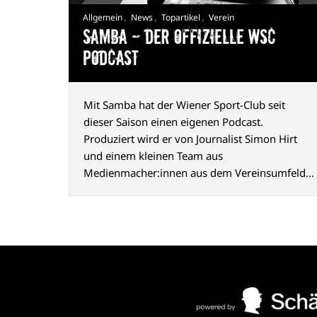
,
,
,
Allgemein
News
Topartikel
Verein
Samba — Der offizielle WSC
Podcast
Mit Samba hat der Wiener Sport-Club seit
dieser Saison einen eigenen Podcast.
Produziert wird er von Journalist Simon Hirt
und einem kleinen Team aus
Medienmacher:innen aus dem Vereinsumfeld.
Der Name geht auf einen Chant zurück, den die
Fans seit vielen Jahren nach Siegen gemeinsam
mit der Mannschaft singen.