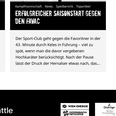
,
,
,
Kampfmannschaft
News
Spielbericht
Topartikel
Erfolgreicher Saisonstart gegen
den FavAC
Der Sport-Club geht gegen die Favoritner in der
43. Minute durch Keles in Führung – viel zu
spät, wenn man die davor vergebenen
Hochkaräter berücksichtigt. Nach der Pause
lässt der Druck der Hernalser etwas nach, das
2:0 durch Abazović (80. Min.) ist aber
hochverdient und macht Appetit auf mehr.