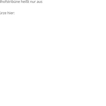
dhofstribüne heißt nur aus
rze hier: