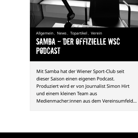
,
,
,
Allgemein
News
Topartikel
Verein
Samba — Der offizielle WSC
Podcast
Mit Samba hat der Wiener Sport-Club seit
dieser Saison einen eigenen Podcast.
Produziert wird er von Journalist Simon Hirt
und einem kleinen Team aus
Medienmacher:innen aus dem Vereinsumfeld.
Der Name geht auf einen Chant zurück, den die
Fans seit vielen Jahren nach Siegen gemeinsam
mit der Mannschaft singen.