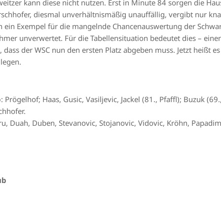
eitzer kann diese nicht nutzen. Erst in Minute 84 sorgen die Hau
chhofer, diesmal unverhältnismäßig unauffällig, vergibt nur kn
ch ein Exempel für die mangelnde Chancenauswertung der Schwar
mer unverwertet. Für die Tabellensituation bedeutet dies – ein
t, dass der WSC nun den ersten Platz abgeben muss. Jetzt heißt e
legen.
b
: Prögelhof; Haas, Gusic, Vasiljevic, Jackel (81., Pfaffl); Buzuk (69.
chhofer.
ru, Duah, Duben, Stevanovic, Stojanovic, Vidovic, Kröhn, Papadimit
ub