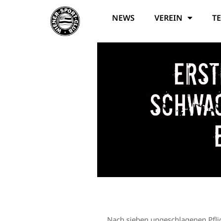
NEWS
VEREIN
T
Erst
Schwac
Nach sieben ungeschlagenen Pflic