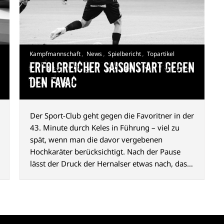
,
,
,
Kampfmannschaft
News
Spielbericht
Topartikel
Erfolgreicher Saisonstart gegen
den FavAC
Der Sport-Club geht gegen die Favoritner in der
43. Minute durch Keles in Führung – viel zu
spät, wenn man die davor vergebenen
Hochkaräter berücksichtigt. Nach der Pause
lässt der Druck der Hernalser etwas nach, das
2:0 durch Abazović (80. Min.) ist aber
hochverdient und macht Appetit auf mehr.