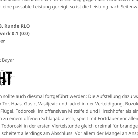
ch eine passable Leistung gezeigt, so ist die Leistung nach Seite
/8. Runde RLO
erk 0:1 (0:0)
uer
t Bayar
ht
n sollte auch diesmal fortgeführt werden: Die Aufstellung dazu w
Tor, Haas, Gusic, Vasiljevic und Jackel in der Verteidigung, Buzu
 Flügel, Todoroski im offensiven Mittelfeld und Hirschhofer als ei
 zu einem offenen Schlagabtausch, spielt mit Fortdauer vor all
 Todoroski in der ersten Viertelstunde gleich dreimal für brandg
, scheitert allerdings am Abschluss. Vor allem der Mangel an Ansp