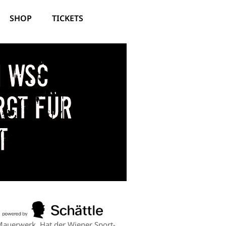
SHOP
TICKETS
n WSC
rgt für
t
 Mauerwerk. Hat der Wiener Sport-