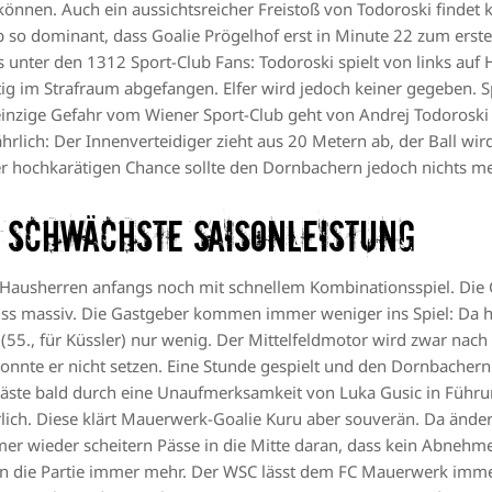
önnen. Auch ein aussichtsreicher Freistoß von Todoroski findet 
b so dominant, dass Goalie Prögelhof erst in Minute 22 zum erst
unter den 1312 Sport-Club Fans: Todoroski spielt von links auf H
 im Strafraum abgefangen. Elfer wird jedoch keiner gegeben. S
 einzige Gefahr vom Wiener Sport-Club geht von Andrej Todoroski 
rlich: Der Innenverteidiger zieht aus 20 Metern ab, der Ball wir
r hochkarätigen Chance sollte den Dornbachern jedoch nichts me
t schwächste Saisonleistung
 Hausherren anfangs noch mit schnellem Kombinationsspiel. Die
luss massiv. Die Gastgeber kommen immer weniger ins Spiel: Da h
(55., für Küssler) nur wenig. Der Mittelfeldmotor wird zwar nac
konnte er nicht setzen. Eine Stunde gespielt und den Dornbachern
 Gäste bald durch eine Unaufmerksamkeit von Luka Gusic in Führ
lich. Diese klärt Mauerwerk-Goalie Kuru aber souverän. Da ände
mmer wieder scheitern Pässe in die Mitte daran, dass kein Abnehm
 die Partie immer mehr. Der WSC lässt dem FC Mauerwerk immer 