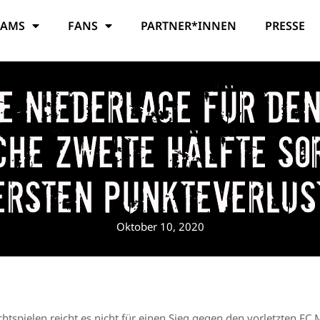
EAMS
FANS
PARTNER*INNEN
PRESSE
e Niederlage für de
he zweite Hälfte so
ersten Punkteverlus
Oktober 10, 2020
htspielen reicht es nicht für einen Sieg gegen den vorletzten FC