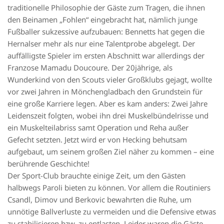
traditionelle Philosophie der Gäste zum Tragen, die ihnen
den Beinamen „Fohlen“ eingebracht hat, nämlich junge
Fußballer sukzessive aufzubauen: Bennetts hat gegen die
Hernalser mehr als nur eine Talentprobe abgelegt. Der
auffälligste Spieler im ersten Abschnitt war allerdings der
Franzose Mamadu Doucoure. Der 20jährige, als
Wunderkind von den Scouts vieler Großklubs gejagt, wollte
vor zwei Jahren in Mönchengladbach den Grundstein für
eine große Karriere legen. Aber es kam anders: Zwei Jahre
Leidenszeit folgten, wobei ihn drei Muskelbündelrisse und
ein Muskelteilabriss samt Operation und Reha außer
Gefecht setzten. Jetzt wird er von Hecking behutsam
aufgebaut, um seinem großen Ziel näher zu kommen – eine
berührende Geschichte!
Der Sport-Club brauchte einige Zeit, um den Gästen
halbwegs Paroli bieten zu können. Vor allem die Routiniers
Csandl, Dimov und Berkovic bewahrten die Ruhe, um
unnötige Ballverluste zu vermeiden und die Defensive etwas
zu stabilisieren bzw. zu entlasten. Leider waren die Gäste