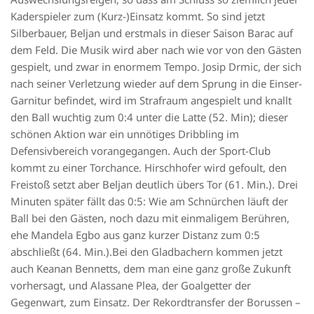
Kaderspieler zum (Kurz-)Einsatz kommt. So sind jetzt
Silberbauer, Beljan und erstmals in dieser Saison Barac auf
dem Feld. Die Musik wird aber nach wie vor von den Gästen
gespielt, und zwar in enormem Tempo. Josip Drmic, der sich
nach seiner Verletzung wieder auf dem Sprung in die Einser-
Garnitur befindet, wird im Strafraum angespielt und knallt
den Ball wuchtig zum 0:4 unter die Latte (52. Min); dieser
schönen Aktion war ein unnötiges Dribbling im
Defensivbereich vorangegangen. Auch der Sport-Club
kommt zu einer Torchance. Hirschhofer wird gefoult, den
Freistoß setzt aber Beljan deutlich übers Tor (61. Min.). Drei
Minuten später fällt das 0:5: Wie am Schnürchen läuft der
Ball bei den Gästen, noch dazu mit einmaligem Berühren,
ehe Mandela Egbo aus ganz kurzer Distanz zum 0:5
abschließt (64. Min.).Bei den Gladbachern kommen jetzt
auch Keanan Bennetts, dem man eine ganz große Zukunft
vorhersagt, und Alassane Plea, der Goalgetter der
Gegenwart, zum Einsatz. Der Rekordtransfer der Borussen –