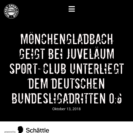
Mönchengladbach
geigt bei Juveläum
Sport-Club unterliegt
dem deutschen
Bundesligadritten 0:6
Oktober 13, 2018