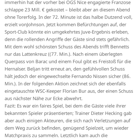
immerhin hat der vorher bei OGS Nice engagierte Franzose
schlappe 23 Mill. € gekostet – bleibt aber an diesem Abend
ohne Torerfolg. In der 72. Minute ist das halbe Dutzend voll,
erzielt vonJohnson. Jetzt kommen Befürchtungen auf, der
Sport-Club könnte ein umgekehrtes Juve-Ergebnis erleben,
denn die rollenden Angriffe der Gäste sind stets gefährlich.
Mit dem wohl schönsten Schuss des Abends trifft Bennetts
nur das Lattenkreuz ((77. Min.). Nach einem überlegten
Querpass von Barac und einem Foul gibt es Freistoß für die
Hernalser. Beljan tritt erneut an, den gefühlvollen Schuss
hält jedoch der eingewechselte Fernando Nissen sicher (86.
Min.). In der folgenden Aktion zeichnet sich der ebenfalls
eingetauschte WSC-Keeper Florian Bur aus, der einen Schuss
aus nächster Nähe zur Ecke abwehrt.
Fazit: Es war ein faires Spiel, bei dem die Gäste viele ihrer
bekannten Spieler präsentierten; Trainer Dieter Hecking gab
aber auch einigen Akteuren, die sich nach Verletzungen auf
dem Weg zurück befinden, genügend Spielzeit, um wieder
Matchpraxis zu sammeln. Letztlich kam auch die