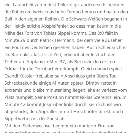
viel Laufarbeit zumindest Teilerfolge, andererseits nehmen
die Fohlen zeitweise das hohe Tempo heraus und halten den
Ball in den eigenen Reihen. Die Schwarz-Weißen begehen in
der Hektik etliche Abspielfehler, so dass man kaum in die
Nähe des Tors von Tobias Sippel kommt. Das 3:0 fällt in
Minute 29 durch Patrick Hermann, bei dem viele Zuseher
ein Foul des Deutschen gesehen haben. Auch Schiedsrichter
Dr. Barmaksiz lässt sich Zeit, erkennt aber letztlich den
Treffer an. Applaus in Min. 37, als Berkovic den ersten
Eckball für die Dornbacher erkämpft. Gleich danach spielt
Csandl Küssler frei, aber sein Abschluss geht übers Tor.
Schrecksekunde einige Minuten später: Dimov rettet in
extremis und bleibt minutenlang liegen, ehe er verletzt vom
Platz humpelt. Seine Position nimmt Niklas Szerencsi ein. In
Minute 42 kommt Josic über links durch, sein Schuss wird
abgeblockt, den Abpraller nimmt Hirschhofer direkt, doch
Sippel wehrt mit der Faust ab.
Mit dem Seitenwechsel beginnt ein munterer Ein- und
Auswechslungsreigen, so dass am Schluss so ziemlich jeder