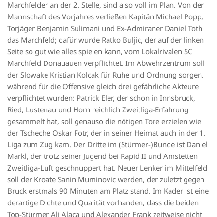
Marchfelder an der 2. Stelle, sind also voll im Plan. Von der
Mannschaft des Vorjahres verließen Kapitän Michael Popp,
Torjäger Benjamin Sulimani und Ex-Admiraner Daniel Toth
das Marchfeld; dafür wurde Ratko Buljic, der auf der linken
Seite so gut wie alles spielen kann, vom Lokalrivalen SC
Marchfeld Donauauen verpflichtet. Im Abwehrzentrum soll
der Slowake Kristian Kolcak für Ruhe und Ordnung sorgen,
während für die Offensive gleich drei gefährliche Akteure
verpflichtet wurden: Patrick Eler, der schon in Innsbruck,
Ried, Lustenau und Horn reichlich Zweitliga-Erfahrung
gesammelt hat, soll genauso die nötigen Tore erzielen wie
der Tscheche Oskar Fotr, der in seiner Heimat auch in der 1.
Liga zum Zug kam. Der Dritte im (Stürmer-)Bunde ist Daniel
Markl, der trotz seiner Jugend bei Rapid II und Amstetten
Zweitliga-Luft geschnuppert hat. Neuer Lenker im Mittelfeld
soll der Kroate Sanin Muminovic werden, der zuletzt gegen
Bruck erstmals 90 Minuten am Platz stand. Im Kader ist eine
derartige Dichte und Qualität vorhanden, dass die beiden
Top-Stürmer Ali Alaca und Alexander Frank zeitweise nicht