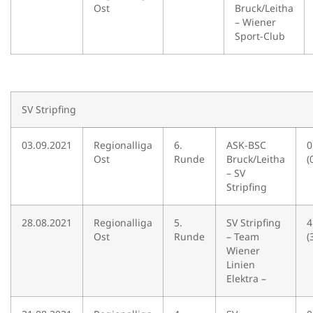
Ost
Bruck/Leitha
– Wiener
Sport-Club
SV Stripfing
03.09.2021
Regionalliga
6.
ASK-BSC
0
Ost
Runde
Bruck/Leitha
(
– SV
Stripfing
28.08.2021
Regionalliga
5.
SV Stripfing
4
Ost
Runde
– Team
(
Wiener
Linien
Elektra –