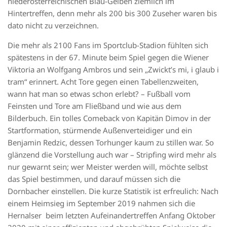
niederösterreichischen Blau-Gelben ziemlich im
Hintertreffen, denn mehr als 200 bis 300 Zuseher waren bis
dato nicht zu verzeichnen.
Die mehr als 2100 Fans im Sportclub-Stadion fühlten sich
spätestens in der 67. Minute beim Spiel gegen die Wiener
Viktoria an Wolfgang Ambros und sein „Zwickt’s mi, i glaub i
tram“ erinnert. Acht Tore gegen einen Tabellenzweiten,
wann hat man so etwas schon erlebt? – Fußball vom
Feinsten und Tore am Fließband und wie aus dem
Bilderbuch. Ein tolles Comeback von Kapitän Dimov in der
Startformation, stürmende Außenverteidiger und ein
Benjamin Redzic, dessen Torhunger kaum zu stillen war. So
glänzend die Vorstellung auch war – Stripfing wird mehr als
nur gewarnt sein; wer Meister werden will, möchte selbst
das Spiel bestimmen, und darauf müssen sich die
Dornbacher einstellen. Die kurze Statistik ist erfreulich: Nach
einem Heimsieg im September 2019 nahmen sich die
Hernalser beim letzten Aufeinandertreffen Anfang Oktober