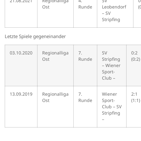
21.08.2021
Regionalliga
4.
SV
0
Ost
Runde
Leobendorf
(
– SV
Stripfing
Letzte Spiele gegeneinander
03.10.2020
Regionalliga
7.
SV
0:2
Ost
Runde
Stripfing
(0:2)
– Wiener
Sport-
Club –
13.09.2019
Regionalliga
7.
Wiener
2:1
Ost
Runde
Sport-
(1:1)
Club – SV
Stripfing
–