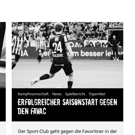
,
,
,
Kampfmannschaft
News
Spielbericht
Topartikel
Erfolgreicher Saisonstart gegen
den FavAC
Der Sport-Club geht gegen die Favoritner in der