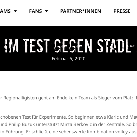
EAMS
FANS
PARTNER*INNEN
PRESSE
 im Test gegen Stadl
Februar 6, 2020
r Regionalligisten geht am Ende kein Team als Sieger vom Platz. Bu
schobenen Test für Experimente. So beginnen etwa Klaric und M
nd Philip Buzuk unterstützt Mirza Berkovic in der Zentrale. So b
in Führung. Er schließt eine sehenswerte Kombination volley aus