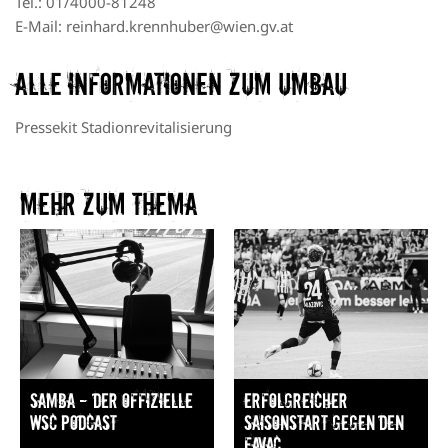
Tel.: 01/4000-81248
E-Mail: reinhard.krennhuber@wien.gv.at
Alle Informationen zum Umbau
Pressekit Stadionrevitalisierung
Mehr zum Thema​
Samba — Der offizielle
Erfolgreicher
WSC Podcast
Saisonstart gegen den
FavAC