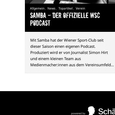
,
,
,
Allgemein
News
Topartikel
Verein
Samba — Der offizielle WSC
Podcast
Mit Samba hat der Wiener Sport-Club seit
dieser Saison einen eigenen Podcast.
Produziert wird er von Journalist Simon Hirt
und einem kleinen Team aus
Medienmacher:innen aus dem Vereinsumfeld.
Der Name geht auf einen Chant zurück, den die
Fans seit vielen Jahren nach Siegen gemeinsam
mit der Mannschaft singen.