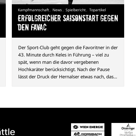
,
,
,
Kampfmannschaft
News
Spielbericht
Topartikel
Erfolgreicher Saisonstart gegen
den FavAC
Der Sport-Club geht gegen die Favoritner in der
43. Minute durch Keles in Führung – viel zu
spät, wenn man die davor vergebenen
Hochkaräter berücksichtigt. Nach der Pause
lässt der Druck der Hernalser etwas nach, das
2:0 durch Abazović (80. Min.) ist aber
hochverdient und macht Appetit auf mehr.