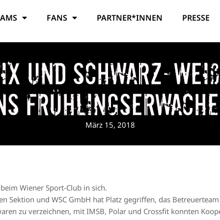
EAMS
FANS
PARTNER*INNEN
PRESSE
mix und schwarz-weiß
ns Frühlingserwach
März 15, 2018
 beim Wiener Sport-Club in sich.
en Sektion und WSC GmbH hat Platz gegriffen, das Betreuerteam 
waren zu verzeichnen, mit IMSB, Polar und Crossfit konnten Koop