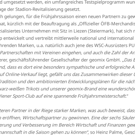
nd umgesetzt werden, ein umfangreiches Testspielprogramm wurde
age der Stadion-Revitalisierung gesetzt.
ch gelungen, für die Frühjahrssaison einen neuen Partnern zu gew
, kürzlich mit der Beauftragung als „Offizieller ÖFB-Merchandis
alisiertes Unternehmen mit Sitz in Liezen (Steiermark), hat sich
entwickelt und vertreibt mittlerweile national und international
führenden Marken, u.a. natürlich auch jene des WSC-Ausrüsters P
Partnerschaften mit Vereinen eingehen, und auch die Zahl der A
rer, geschäftsführender Gesellschafter der geomix GmbH. „
Das 
d, dass es dort eine besonders sympathische und erfolgreiche A
f Online-Verkauf liegt, gefällt uns das Zusammenwirken dieser 
 Tradition und den ambitionierten Entwicklungsplänen für die näch
warz-weißen Trikots und unserer geomix-Brand eine wunderschön
ener Sport-Club auf eine spannende Frühjahrsmeisterschaft.
“
eren Partner in der Riege starker Marken, was auch beweist, das
eröffnen, Wirtschaftspartner zu gewinnen. Eine der sechs Säule
derung und Verbesserung im Bereich Wirtschaft und Finanzen gew
annschaft in die Saison gehen zu können“
, so Heinz Palme, Gesc