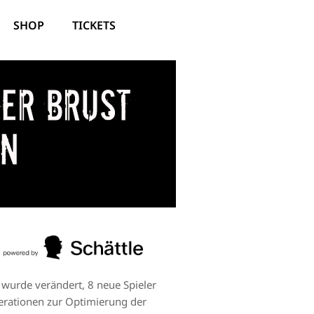
SHOP
TICKETS
er Brust
en
wurde verändert, 8 neue Spieler
erationen zur Optimierung der