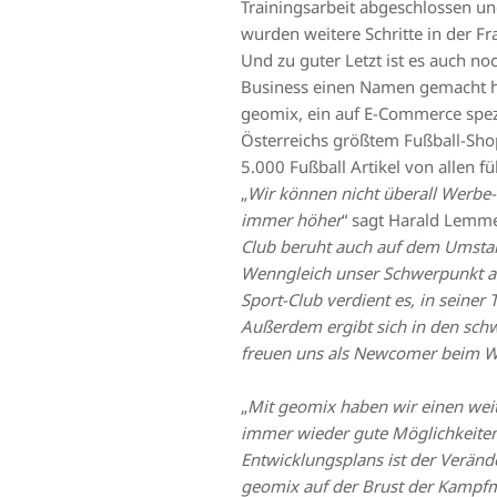
Trainingsarbeit abgeschlossen u
wurden weitere Schritte in der Fr
Und zu guter Letzt ist es auch no
Business einen Namen gemacht hat
geomix, ein auf E-Commerce spezi
Österreichs größtem Fußball-Shop 
5.000 Fußball Artikel von allen 
„
Wir können nicht überall Werbe-
immer höher
“ sagt Harald Lemme
Club beruht auch auf dem Umstan
Wenngleich unser Schwerpunkt au
Sport-Club verdient es, in seiner
Außerdem ergibt sich in den sch
freuen uns als Newcomer beim Wi
„
Mit geomix haben wir einen weit
immer wieder gute Möglichkeiten 
Entwicklungsplans ist der Verän
geomix auf der Brust der Kampfm