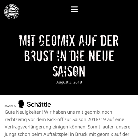
Mit geomix auf der
Brust in die neue
Saison
August 3, 2018
Gute Neuigkeiten! Wir haben uns mit geomix noch
rechtzeitig vor dem Kick-off zur Saison 2018/19 auf eine
Vertragsverlängerung einigen können. Somit laufen unsere
Jungs schon beim Auftaktspiel in Bruck mit geomix auf der