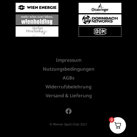
Impressum
Nutzungsbedingungen
AGBs
Widerrufsbelehrung
Versand & Lieferung
0
© Wiener Sport-Club 2021