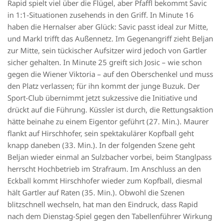
Rapid spielt viel über die Flügel, aber Pfaffl bekommt Savic
in 1:1-Situationen zusehends in den Griff. In Minute 16
haben die Hernalser aber Glück: Savic passt ideal zur Mitte,
und Markl trifft das Außennetz. Im Gegenangriff zieht Beljan
zur Mitte, sein tückischer Aufsitzer wird jedoch von Gartler
sicher gehalten. In Minute 25 greift sich Josic – wie schon
gegen die Wiener Viktoria – auf den Oberschenkel und muss
den Platz verlassen; für ihn kommt der junge Buzuk. Der
Sport-Club übernimmt jetzt sukzessive die Initiative und
drückt auf die Führung. Küssler ist durch, die Rettungsaktion
hätte beinahe zu einem Eigentor geführt (27. Min.). Maurer
flankt auf Hirschhofer, sein spektakulärer Kopfball geht
knapp daneben (33. Min.). In der folgenden Szene geht
Beljan wieder einmal an Sulzbacher vorbei, beim Stanglpass
herrscht Hochbetrieb im Strafraum. Im Anschluss an den
Eckball kommt Hirschhofer wieder zum Kopfball, diesmal
hält Gartler auf Raten (35. Min.). Obwohl die Szenen
blitzschnell wechseln, hat man den Eindruck, dass Rapid
nach dem Dienstag-Spiel gegen den Tabellenführer Wirkung