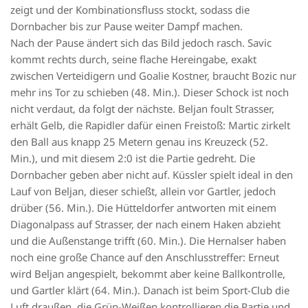
zeigt und der Kombinationsfluss stockt, sodass die
Dornbacher bis zur Pause weiter Dampf machen.
Nach der Pause ändert sich das Bild jedoch rasch. Savic
kommt rechts durch, seine flache Hereingabe, exakt
zwischen Verteidigern und Goalie Kostner, braucht Bozic nur
mehr ins Tor zu schieben (48. Min.). Dieser Schock ist noch
nicht verdaut, da folgt der nächste. Beljan foult Strasser,
erhält Gelb, die Rapidler dafür einen Freistoß: Martic zirkelt
den Ball aus knapp 25 Metern genau ins Kreuzeck (52.
Min.), und mit diesem 2:0 ist die Partie gedreht. Die
Dornbacher geben aber nicht auf. Küssler spielt ideal in den
Lauf von Beljan, dieser schießt, allein vor Gartler, jedoch
drüber (56. Min.). Die Hütteldorfer antworten mit einem
Diagonalpass auf Strasser, der nach einem Haken abzieht
und die Außenstange trifft (60. Min.). Die Hernalser haben
noch eine große Chance auf den Anschlusstreffer: Erneut
wird Beljan angespielt, bekommt aber keine Ballkontrolle,
und Gartler klärt (64. Min.). Danach ist beim Sport-Club die
Luft draußen, die Grün-Weißen kontrollieren die Partie und