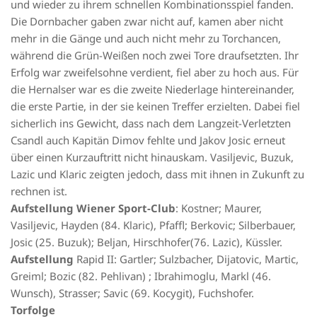
und wieder zu ihrem schnellen Kombinationsspiel fanden.
Die Dornbacher gaben zwar nicht auf, kamen aber nicht
mehr in die Gänge und auch nicht mehr zu Torchancen,
während die Grün-Weißen noch zwei Tore draufsetzten. Ihr
Erfolg war zweifelsohne verdient, fiel aber zu hoch aus. Für
die Hernalser war es die zweite Niederlage hintereinander,
die erste Partie, in der sie keinen Treffer erzielten. Dabei fiel
sicherlich ins Gewicht, dass nach dem Langzeit-Verletzten
Csandl auch Kapitän Dimov fehlte und Jakov Josic erneut
über einen Kurzauftritt nicht hinauskam. Vasiljevic, Buzuk,
Lazic und Klaric zeigten jedoch, dass mit ihnen in Zukunft zu
rechnen ist.
Aufstellung Wiener Sport-Club
: Kostner; Maurer,
Vasiljevic, Hayden (84. Klaric), Pfaffl; Berkovic; Silberbauer,
Josic (25. Buzuk); Beljan, Hirschhofer(76. Lazic), Küssler.
Aufstellung
Rapid II: Gartler; Sulzbacher, Dijatovic, Martic,
Greiml; Bozic (82. Pehlivan) ; Ibrahimoglu, Markl (46.
Wunsch), Strasser; Savic (69. Kocygit), Fuchshofer.
Torfolge