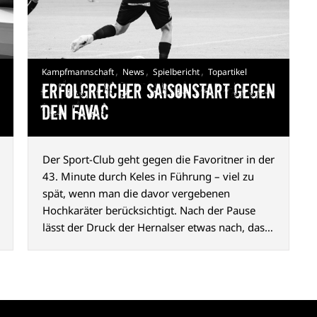
,
,
,
Kampfmannschaft
News
Spielbericht
Topartikel
Erfolgreicher Saisonstart gegen
den FavAC
Der Sport-Club geht gegen die Favoritner in der
43. Minute durch Keles in Führung – viel zu
spät, wenn man die davor vergebenen
Hochkaräter berücksichtigt. Nach der Pause
lässt der Druck der Hernalser etwas nach, das
2:0 durch Abazović (80. Min.) ist aber
hochverdient und macht Appetit auf mehr.