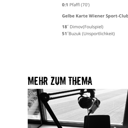
0:1
Pfaffl (70‘)
Gelbe Karte Wiener Sport-Clu
18´
Dimov(Foulspiel)
51´
Buzuk (Unsportlichkeit)
Mehr zum Thema​