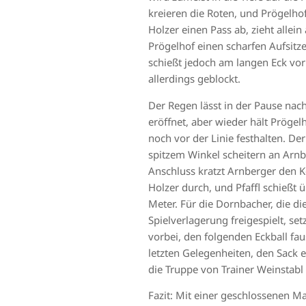
kreieren die Roten, und Prögelhof
Holzer einen Pass ab, zieht allei
Prögelhof einen scharfen Aufsitzer
schießt jedoch am langen Eck vo
allerdings geblockt.
Der Regen lässt in der Pause nac
eröffnet, aber wieder hält Prögel
noch vor der Linie festhalten. De
spitzem Winkel scheitern an Arnbe
Anschluss kratzt Arnberger den Ko
Holzer durch, und Pfaffl schießt üb
Meter. Für die Dornbacher, die di
Spielverlagerung freigespielt, se
vorbei, den folgenden Eckball fa
letzten Gelegenheiten, den Sack
die Truppe von Trainer Weinstabl
Fazit: Mit einer geschlossenen M