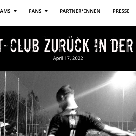
EAMS
FANS
PARTNER*INNEN
PRESSE
t-Club zurück in der
April 17, 2022