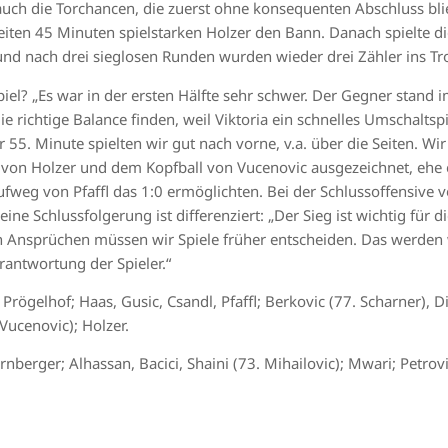
n auch die Torchancen, die zuerst ohne konsequenten Abschluss blie
eiten 45 Minuten spielstarken Holzer den Bann. Danach spielte di
und nach drei sieglosen Runden wurden wieder drei Zähler ins Tr
piel? „Es war in der ersten Hälfte sehr schwer. Der Gegner stand i
 richtige Balance finden, weil Viktoria ein schnelles Umschaltspie
er 55. Minute spielten wir gut nach vorne, v.a. über die Seiten. 
s von Holzer und dem Kopfball von Vucenovic ausgezeichnet, eh
aufweg von Pfaffl das 1:0 ermöglichten. Bei der Schlussoffensive 
eine Schlussfolgerung ist differenziert: „Der Sieg ist wichtig für d
n Ansprüchen müssen wir Spiele früher entscheiden. Das werden w
erantwortung der Spieler.“
Prögelhof; Haas, Gusic, Csandl, Pfaffl; Berkovic (77. Scharner), 
 Vucenovic); Holzer.
nberger; Alhassan, Bacici, Shaini (73. Mihailovic); Mwari; Petrovi