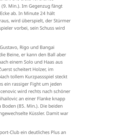
n (9. Min.). Im Gegenzug fängt
 Ecke ab. In Minute 24 hält
eraus, wird überspielt, der Stürmer
ieler vorbei, sein Schuss wird
n Gustavo, Rigo und Bangai
die Beine, er kann den Ball aber
k nach einem Solo und Haas aus
uerst scheitert Holzer, im
Nach tollem Kurzpassspiel steckt
 es ein rassiger Fight um jeden
Vucenovic wird rechts nach schöner
Mihailovic an einer Flanke knapp
 Boden (85. Min.). Die beiden
ngewechselte Küssler. Damit war
ort-Club ein deutliches Plus an