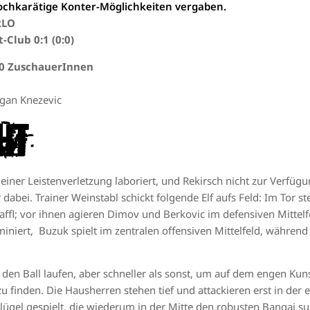
ochkarätige Konter-Möglichkeiten vergaben.
RLO
-Club 0:1 (0:0)
60 ZuschauerInnen
agan Knezevic
ht
 einer Leistenverletzung laboriert, und Rekirsch nicht zur Verfügu
dabei. Trainer Weinstabl schickt folgende Elf aufs Feld: Im Tor st
faffl; vor ihnen agieren Dimov und Berkovic im defensiven Mitte
niert, Buzuk spielt im zentralen offensiven Mittelfeld, während 
 den Ball laufen, aber schneller als sonst, um auf dem engen Kun
u finden. Die Hausherren stehen tief und attackieren erst in der 
 Flügel gespielt, die wiederum in der Mitte den robusten Bangai s