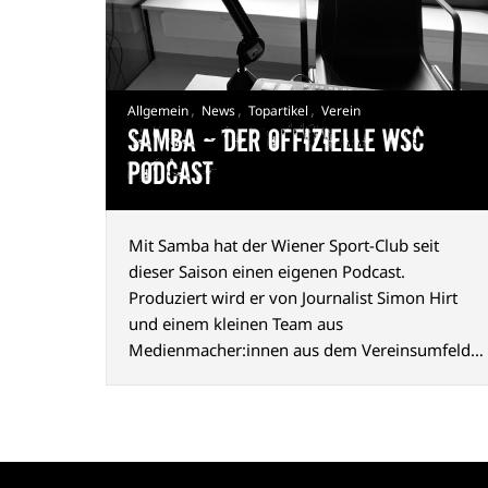
,
,
,
Allgemein
News
Topartikel
Verein
Samba — Der offizielle WSC
Podcast
Mit Samba hat der Wiener Sport-Club seit
dieser Saison einen eigenen Podcast.
Produziert wird er von Journalist Simon Hirt
und einem kleinen Team aus
Medienmacher:innen aus dem Vereinsumfeld.
Der Name geht auf einen Chant zurück, den die
Fans seit vielen Jahren nach Siegen gemeinsam
mit der Mannschaft singen.