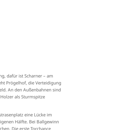
ng, dafür ist Scharner – am
eht Prögelhof, die Verteidigung
lfeld. An den Außenbahnen sind
Holzer als Sturmspitze
strasenplatz eine Lücke im
eigenen Hälfte. Bei Ballgewinn
uchen. Die erste Torchance