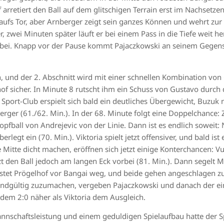
 arretiert den Ball auf dem glitschigen Terrain erst im Nachsetze
n aufs Tor, aber Arnberger zeigt sein ganzes Können und wehrt zur
, zwei Minuten später läuft er bei einem Pass in die Tiefe weit h
rbei. Knapp vor der Pause kommt Pajaczkowski an seinem Gegensp
h, und der 2. Abschnitt wird mit einer schnellen Kombination vo
hof sicher. In Minute 8 rutscht ihm ein Schuss von Gustavo durch 
r Sport-Club erspielt sich bald ein deutliches Übergewicht, Buzu
rger (61./62. Min.). In der 68. Minute folgt eine Doppelchance: Z
pfball von Andrejevic von der Linie. Dann ist es endlich soweit: 
erlegt ein (70. Min.). Viktoria spielt jetzt offensiver, und bald ist
e Mitte dicht machen, eröffnen sich jetzt einige Konterchancen: 
tzt den Ball jedoch am langen Eck vorbei (81. Min.). Dann segelt 
ustet Prögelhof vor Bangai weg, und beide gehen angeschlagen zu
 endgültig zuzumachen, vergeben Pajaczkowski und danach der ei
 dem 2:0 näher als Viktoria dem Ausgleich.
annschaftsleistung und einem geduldigen Spielaufbau hatte der Sp