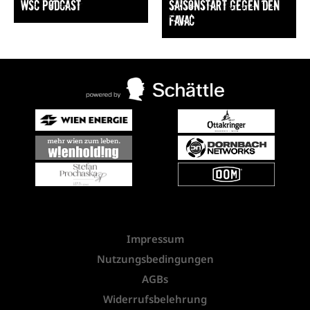
WSC Podcast
Saisonstart gegen den
FavAC
Impressum
Nutzungsbedingungen
AGBs
Widerrufsbelehrung