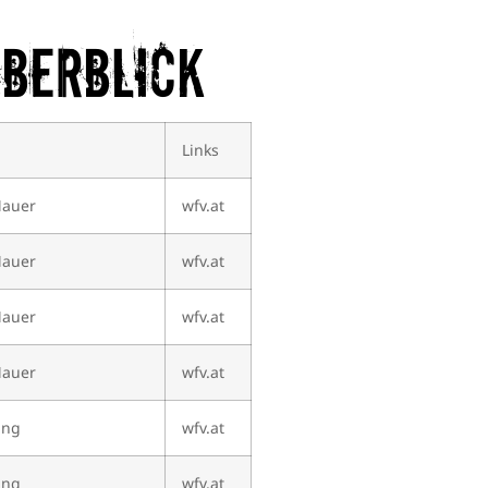
Überblick
Links
Mauer
wfv.at
Mauer
wfv.at
Mauer
wfv.at
Mauer
wfv.at
ing
wfv.at
ing
wfv.at