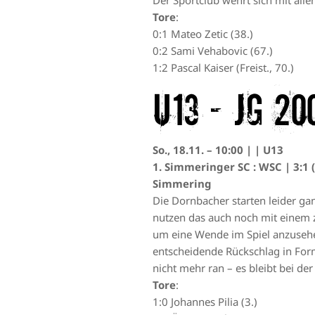
Der Sportclub wehrt sich mit alle
Tore
:
0:1 Mateo Zetic (38.)
0:2 Sami Vehabovic (67.)
1:2 Pascal Kaiser (Freist., 70.)
U13 – JG 20
So., 18.11. – 10:00 | | U13
1. Simmeringer SC : WSC | 3:1 (
Simmering
Die Dornbacher starten leider gan
nutzen das auch noch mit einem z
um eine Wende im Spiel anzusehe
entscheidende Rückschlag in For
nicht mehr ran – es bleibt bei der
Tore
:
1:0 Johannes Pilia (3.)