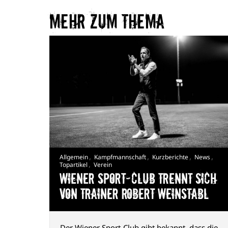
Mehr zum Thema​
,
,
,
,
Allgemein
Kampfmannschaft
Kurzberichte
News
,
Topartikel
Verein
Wiener Sport-Club trennt sich
von Trainer Robert Weinstabl
Der Wiener Sport-Club gibt bekannt, dass die