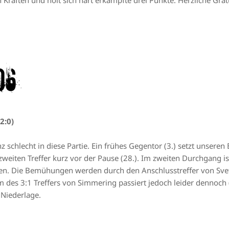
n Kräften und holt sich hart erkämpfte drei Punkte. Herzliche Grat
06
2:0)
z schlecht in diese Partie. Ein frühes Gegentor (3.) setzt unsere
weiten Treffer kurz vor der Pause (28.). Im zweiten Durchgang 
n. Die Bemühungen werden durch den Anschlusstreffer von Svetlo
m des 3:1 Treffers von Simmering passiert jedoch leider dennoc
 Niederlage.