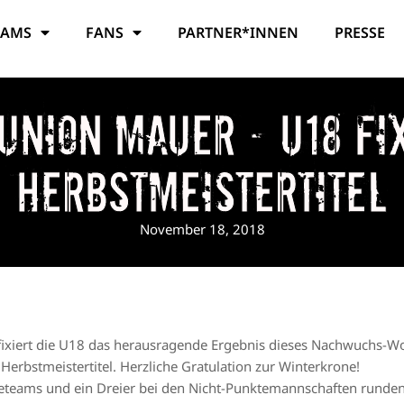
EAMS
FANS
PARTNER*INNEN
PRESSE
 Union Mauer – U18 fi
Herbstmeistertitel
November 18, 2018
fixiert die U18 das herausragende Ergebnis dieses Nachwuchs-Wo
rbstmeistertitel. Herzliche Gratulation zur Winterkrone!
teteams und ein Dreier bei den Nicht-Punktemannschaften runde