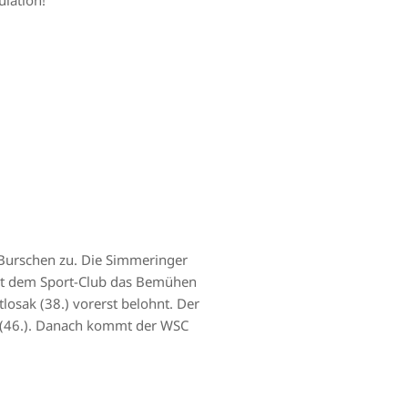
ulation!
n Burschen zu. Die Simmeringer
ist dem Sport-Club das Bemühen
sak (38.) vorerst belohnt. Der
h (46.). Danach kommt der WSC