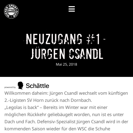
Neuzugang #1 –
Jürgen Csandl
Mai 25, 2018
Willkommen daheim: Jürgen Csandl wechselt vom künftigen
2.-Ligisten SV Horn zurück nach Dornbach.
„Legolas is back“ – Bereits im Winter war mit einer
möglichen Rückkehr geliebäugelt worden, nun ist es unter
Dach und Fach. Defensiv-Spezialist Jürgen Csandl wird in der
kommenden Saison wieder für den WSC die Schuhe