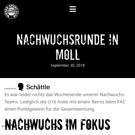
Nachwuchsrunde in
Moll
September 30, 2018
Es war leider nichts das Wochenende unserer Nachwuchs-
Teams. Lediglich die U16 holte mit einem Remis beim FAC
einen Punktgewinn für die Gesamtwertung.
Nachwuchs im Fokus