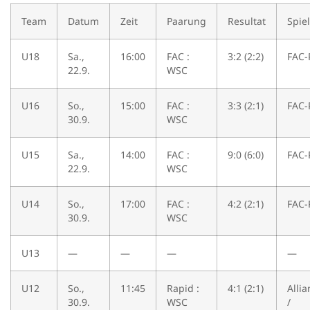
Team
Datum
Zeit
Paarung
Resultat
Spiel
U18
Sa.,
16:00
FAC :
3:2 (2:2)
FAC-
22.9.
WSC
U16
So.,
15:00
FAC :
3:3 (2:1)
FAC-
30.9.
WSC
U15
Sa.,
14:00
FAC :
9:0 (6:0)
FAC-
22.9.
WSC
U14
So.,
17:00
FAC :
4:2 (2:1)
FAC-
30.9.
WSC
U13
—
—
—
—
U12
So.,
11:45
Rapid :
4:1 (2:1)
Alli
30.9.
WSC
/