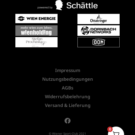
Impressum
Nutzungsbedingungen
AGBs
Widerrufsbelehrung
Versand & Lieferung
0
© Wiener Sport-Club 2021