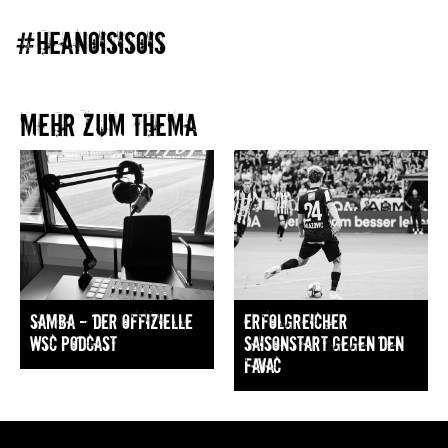
#heanoisisois
Mehr zum Thema​
Samba — Der offizielle
Erfolgreicher
WSC Podcast
Saisonstart gegen den
FavAC