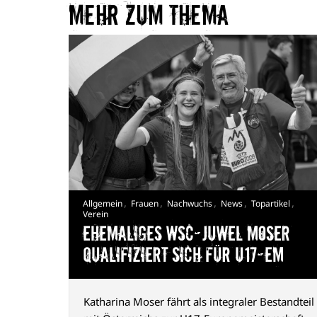
Mehr zum Thema​
,
,
,
,
,
Allgemein
Frauen
Nachwuchs
News
Topartikel
Verein
Ehemaliges WSC-Juwel Moser
qualifiziert sich für U17-EM
Katharina Moser fährt als integraler Bestandteil