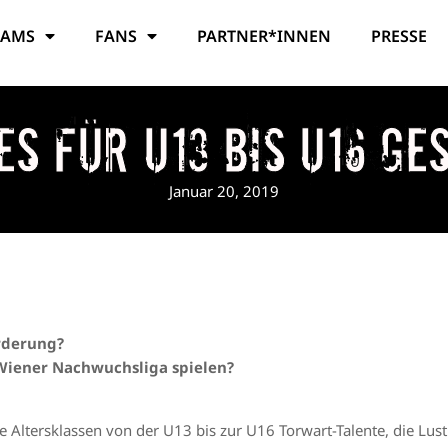
EAMS
FANS
PARTNER*INNEN
PRESSE
es für U13 bis U16 ge
Januar 20, 2019
rderung?
Wiener Nachwuchsliga spielen?
e Altersklassen von der U13 bis zur U16 Torwart-Talente, die Lus