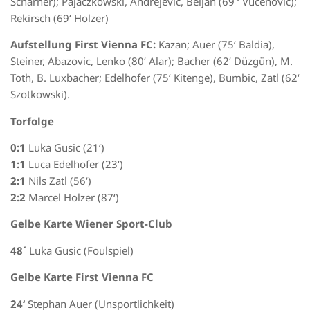
Scharner); Pajaczkowski, Andrejevic, Beljan (69 ‘ Vucenovic);
Rekirsch (69‘ Holzer)
Aufstellung First Vienna FC:
Kazan; Auer (75‘ Baldia),
Steiner, Abazovic, Lenko (80‘ Alar); Bacher (62‘ Düzgün), M.
Toth, B. Luxbacher; Edelhofer (75‘ Kitenge), Bumbic, Zatl (62‘
Szotkowski).
Torfolge
0:1
Luka Gusic (21‘)
1:1
Luca Edelhofer (23‘)
2:1
Nils Zatl (56‘)
2:2
Marcel Holzer (87‘)
Gelbe Karte Wiener Sport-Club
48´
Luka Gusic (Foulspiel)
Gelbe Karte First Vienna FC
24‘
Stephan Auer (Unsportlichkeit)