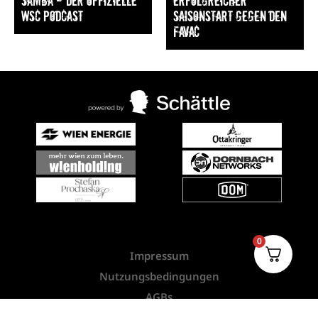
Samba — Der offizielle
Erfolgreicher
WSC Podcast
Saisonstart gegen den
FavAC
0
Impressum
Nutzungsbedingungen
AGBs
Widerrufsbelehrung