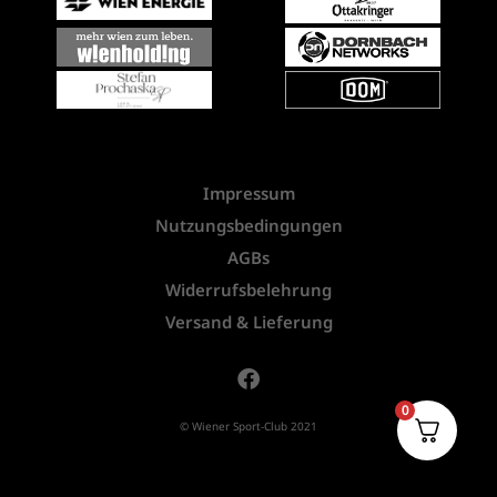
Impressum
Nutzungsbedingungen
AGBs
Widerrufsbelehrung
Versand & Lieferung
0
© Wiener Sport-Club 2021