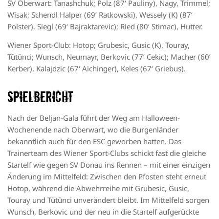
SV Oberwart: Tanashchuk; Polz (87‘ Pauliny), Nagy, Trimmel;
Wisak; Schendl Halper (69‘ Ratkowski), Wessely (K) (87‘
Polster), Siegl (69‘ Bajraktarevic); Ried (80‘ Stimac), Hutter.
Wiener Sport-Club:
Hotop; Grubesic, Gusic (K), Touray,
Tütünci; Wunsch, Neumayr, Berkovic (77‘ Cekic); Macher (60‘
Kerber), Kalajdzic (67‘ Aichinger), Keles (67‘ Griebus).
Spielbericht
Nach der Beljan-Gala führt der Weg am Halloween-
Wochenende nach Oberwart, wo die Burgenländer
bekanntlich auch für den ESC geworben hatten. Das
Trainerteam des Wiener Sport-Clubs schickt fast die gleiche
Startelf wie gegen SV Donau ins Rennen – mit einer einzigen
Änderung im Mittelfeld: Zwischen den Pfosten steht erneut
Hotop, während die Abwehrreihe mit Grubesic, Gusic,
Touray und Tütünci unverändert bleibt. Im Mittelfeld sorgen
Wunsch, Berkovic und der neu in die Startelf aufgerückte