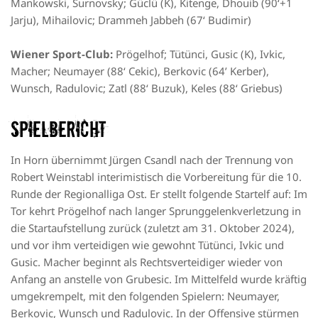
Mankowski, Surnovsky; Güclü (K), Kitenge, Dhouib (90‘+1
Jarju), Mihailovic; Drammeh Jabbeh (67‘ Budimir)
Wiener Sport-Club:
Prögelhof; Tütünci, Gusic (K), Ivkic,
Macher; Neumayer (88‘ Cekic), Berkovic (64’ Kerber),
Wunsch, Radulovic; Zatl (88‘ Buzuk), Keles (88‘ Griebus)
Spielbericht
In Horn übernimmt Jürgen Csandl nach der Trennung von
Robert Weinstabl interimistisch die Vorbereitung für die 10.
Runde der Regionalliga Ost. Er stellt folgende Startelf auf: Im
Tor kehrt Prögelhof nach langer Sprunggelenkverletzung in
die Startaufstellung zurück (zuletzt am 31. Oktober 2024),
und vor ihm verteidigen wie gewohnt Tütünci, Ivkic und
Gusic. Macher beginnt als Rechtsverteidiger wieder von
Anfang an anstelle von Grubesic. Im Mittelfeld wurde kräftig
umgekrempelt, mit den folgenden Spielern: Neumayer,
Berkovic, Wunsch und Radulovic. In der Offensive stürmen