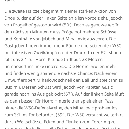
Die zweite Halbzeit beginnt mit einer starken Aktion von
Dhouib, der auf der linken Seite an allen vorbeizieht, jedoch
von Prögelhof gestoppt wird (50′). Doch es geht weiter: In
den nächsten Minuten muss Prögelhof mehrere Schüsse
und Kopfbälle von Jabbeh und Mihailovic abwehren. Die
Gastgeber finden immer mehr Räume und setzen den WSC
mit intensiven Zweikämpfen unter Druck. In der 62. Minute
fällt das 2:1 für Horn: Kitenge trifft aus 28 Metern
unmarkiert ins linke untere Eck. Die Horner wollen mehr
und finden wenig später die nächste Chance: Nach einem
Einwurf erobert Mihailovic schnell den Ball und spielt ihn zu
Budimir. Dessen Schuss wird jedoch von Kapitän Gusic
gerade noch ins Aus geblockt (67′). Auf der linken Seite läuft
es dann besser für Horn: Hinterleitner spielt einen Pass
hinter die WSC-Defensivreihe, den Mihailovic problemlos
zum 3:1 ins Tor befördert (69′). Der WSC versucht weiterhin,
durch Weitschüsse, Ecken und Flanken zum Torerfolg zu
kommen, doch die stabile Defensive der Horner lässt keine