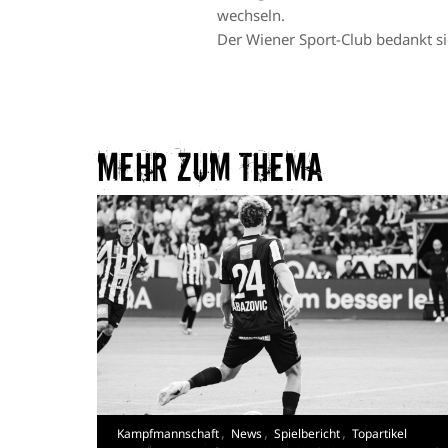
wechseln.
Der Wiener Sport-Club bedankt sic
Mehr zum Thema​
,
,
,
Kampfmannschaft
News
Spielbericht
Topartikel