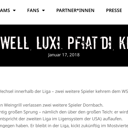
EAMS
FANS
PARTNER*INNEN
PRESSE
well, Luxi. Pfiat Di, K
Januar 17, 2018
 Wechsel innerhalb der Liga – zwei weitere Spieler kehrem dem 
 Weingrill verlassen zwei weitere Spieler Dornbach.
chtig großen Sprung – nämlich den über den großen Teich: er wird
entspricht der zweiten Liga im Ligensystem der USA) auflaufen.
ingegen haben. Er bleibt in der Liga, kickt zukünftig im Mostvie