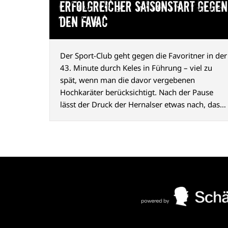
Erfolgreicher Saisonstart gegen
den FavAC
Der Sport-Club geht gegen die Favoritner in der
43. Minute durch Keles in Führung – viel zu
spät, wenn man die davor vergebenen
Hochkaräter berücksichtigt. Nach der Pause
lässt der Druck der Hernalser etwas nach, das
2:0 durch Abazović (80. Min.) ist aber
hochverdient und macht Appetit auf mehr.