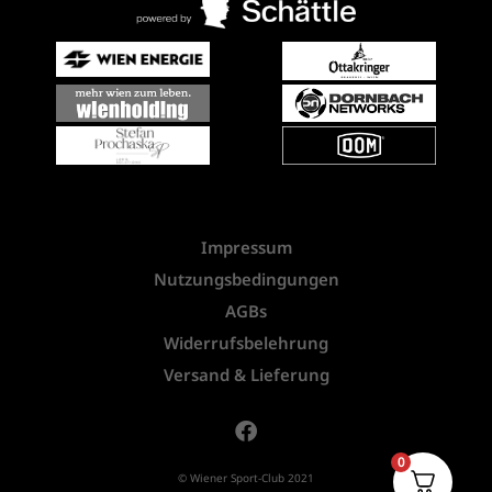
Impressum
Nutzungsbedingungen
AGBs
Widerrufsbelehrung
Versand & Lieferung
0
© Wiener Sport-Club 2021