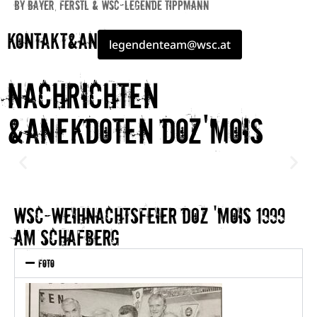
by Bayer, ferstl & WSC-Legende tippmann
Kontakt&Anfragen
legendenteam@wsc.at
NACHRICHTEN
&Anekdoten Doz'mois
WSC-Weihnachtsfeier doz 'mois 1999
am schafberg
Foto