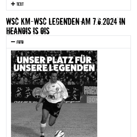
text
WSC KM-WSC Legenden am 7.6.2024 in
heanois is ois
Foto