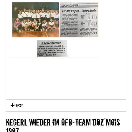
text
kegerl wieder im öfb-team doz'mois
1987